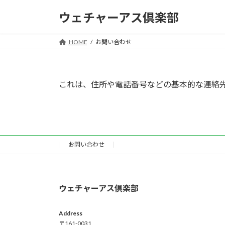
コ
ナ
ウェチャーアス倶楽部
ン
ビ
テ
ゲ
ン
ー
HOME
お問い合わせ
ツ
シ
へ
ョ
ス
ン
これは、住所や電話番号などの基本的な連絡
キ
に
ッ
移
プ
動
お問い合わせ
ウェチャーアス倶楽部
Address
〒161-0031