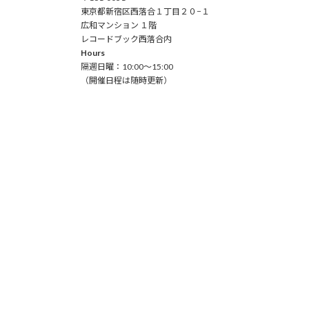
東京都新宿区西落合１丁目２０−１
広和マンション １階
レコードブック西落合内
Hours
隔週日曜：10:00～15:00
（開催日程は随時更新）